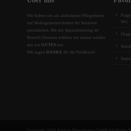
Über uns
Favor
Frag
Wir haben uns als ambulanter Pflegedienst
WG
auf Wohngemeinschaften für Senioren
spezialisiert. Mit der Spezialisierung im
Diag
Bereich Demenz erleben wir immer wieder
das wir
GUTES
tun.
Stand
Wir sagen
DANKE
für Ihr Feedback!
Impr
Copyright 2026 Amicus Verwaltungs GmbH All Rights R