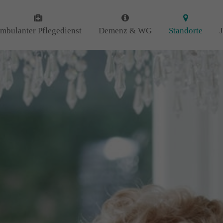
 uns
Kontakt
mbulanter Pflegedienst
Demenz & WG
Standorte
Amicus Pflege GmbH & Co 
 uns als ambulanter Pflegedienst
Lipper Weg 11a
gemeinschaften für Senioren
45770 Marl
iert. Mit der Spezialisierung im
Demenz erleben wir immer wieder
GUTES
tun.
Sie haben Fragen?
n
DANKE
für Ihr Feedback!
02365 955 88 88
Schreiben Sie uns per Ema
info@amicus-pflege.de