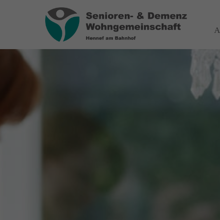
Login
Über
A
Benutzername
Wir haben
auf Wohn
spezialis
Bereich 
Passwort
das wir
Wir sage
Anmelden
Register
|
Lost your password?