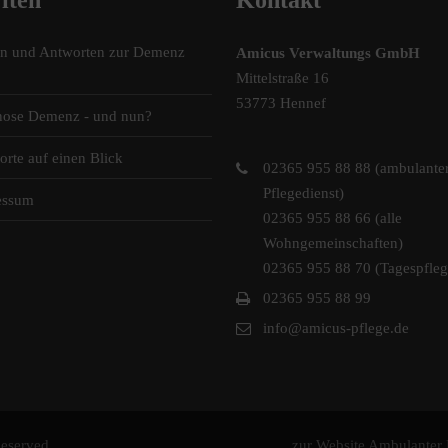
iten
Kontakt
en und Antworten zur Demenz
Amicus Verwaltungs GmbH
Mittelstraße 16
53773 Hennef
nose Demenz - und nun?
orte auf einen Blick
02365 955 88 88 (ambulante
Pflegedienst)
essum
02365 955 88 66 (alle
Wohngemeinschaften)
02365 955 88 70 (Tagespfleg
02365 955 88 99
info@amicus-pflege.de
eserved.
zur Website Ambulanter 