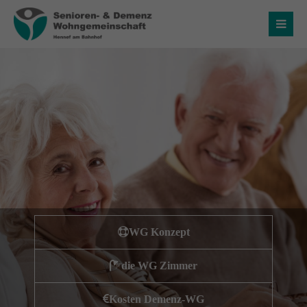
Login
Benutzername
Passwort
Anmelden
WG Konzept
Register
|
Lost your password?
die WG Zimmer
Über uns
Kosten Demenz-WG