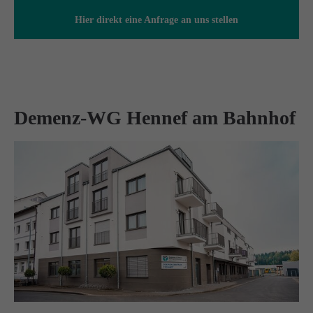
info@amicus-pflege.de
Hier direkt eine Anfrage an uns stellen
Demenz-WG Hennef am Bahnhof