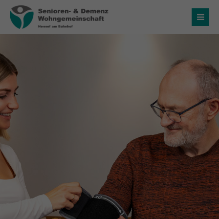
Login
Benutzername
Passwort
Anmelden
Register
|
Lost your password?
Über uns