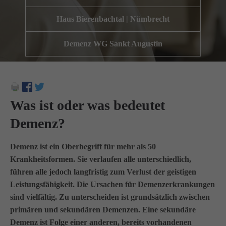
Wir haben uns als ambulanter Pflegedienst auf
Haus Bierenbachtal | Nümbrecht
Wohngemeinschaften für Senioren spezialisiert. Mit der
Spezialisierung im Bereich Demenz erleben wir immer wieder
Demenz WG Sankt Augustin
das wir
GUTES
tun.
Wir sagen
DANKE
für Ihr Feedback!
Was ist oder was bedeutet
Kontakt
Demenz?
Amicus Pflege GmbH & Co KG
Demenz ist ein Oberbegriff für mehr als 50
Lipper Weg 11a
Krankheitsformen. Sie verlaufen alle unterschiedlich,
45770 Marl
führen alle jedoch langfristig zum Verlust der geistigen
Leistungsfähigkeit. Die Ursachen für Demenzerkrankungen
Sie haben Fragen?
sind vielfältig. Zu unterscheiden ist grundsätzlich zwischen
02365 955 88 88
primären und sekundären Demenzen. Eine sekundäre
Demenz ist Folge einer anderen, bereits vorhandenen
Schreiben Sie uns per Email