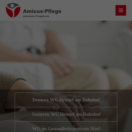
Login
Benutzername
Passwort
Anmelden
Demenz WG Hennef am Bahnhof
Register
|
Lost your password?
Senioren WG Hennef am Bahnhof
Über uns
WG im Gesundheitszentrum Marl