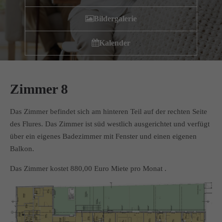
Wir haben uns als ambulanter Pflegedienst auf
Bildergalerie
Wohngemeinschaften für Senioren spezialisiert. Mit der
Spezialisierung im Bereich Demenz erleben wir immer wieder
Kalender
das wir
GUTES
tun.
Wir sagen
DANKE
für Ihr Feedback!
Zimmer 8
Kontakt
Das Zimmer befindet sich am hinteren Teil auf der rechten Seite
des Flures. Das Zimmer ist süd westlich ausgerichtet und verfügt
Amicus Pflege GmbH & Co KG
über ein eigenes Badezimmer mit Fenster und einen eigenen
Lipper Weg 11a
Balkon.
45770 Marl
Das Zimmer kostet 880,00 Euro Miete pro Monat .
Sie haben Fragen?
02365 955 88 88
Schreiben Sie uns per Email