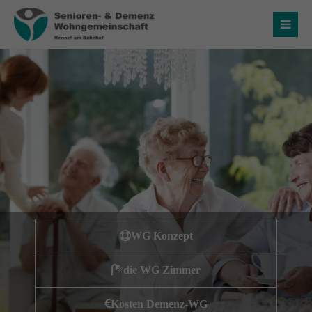
Login
Benutzername
Passwort
Anmelden
WG Konzept
Register
|
Lost your password?
die WG Zimmer
Über uns
Kosten Demenz-WG