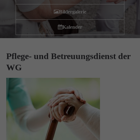
Wir haben uns als ambulanter Pflegedienst auf
Bildergalerie
Wohngemeinschaften für Senioren spezialisiert. Mit der
Spezialisierung im Bereich Demenz erleben wir immer wieder
Kalender
das wir
GUTES
tun.
Wir sagen
DANKE
für Ihr Feedback!
Pflege- und Betreuungsdienst der
WG
Kontakt
Amicus Pflege GmbH & Co KG
Lipper Weg 11a
45770 Marl
Sie haben Fragen?
02365 955 88 88
Schreiben Sie uns per Email