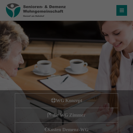
Login
Benutzername
Passwort
Anmelden
WG Konzept
Register
|
Lost your password?
die WG Zimmer
Über uns
Kosten Demenz-WG