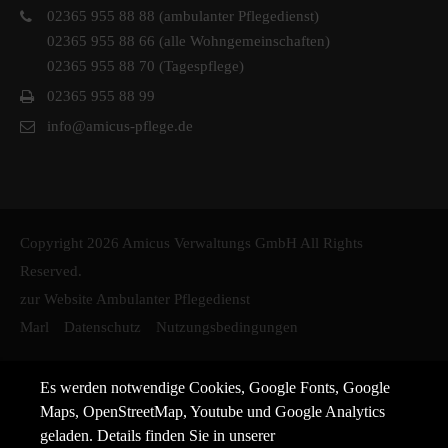
02365 955 88 88 (ambulanter Pflegedienst)
02365 955 88 66 (alle Wohngemeinschaften)
02365 955 88 70 (Tagespflege)
02365 955 88 99
info@amicus-pflege.de
Copyright 2026 Amicus Verwaltungs GmbH All Rights
Reserved.
zur Website Ambulanter Pflegedienst
Marl
Datenschutz
Nutzungsbedingungen
Es werden notwendige Cookies, Google Fonts, Google
Maps, OpenStreetMap, Youtube und Google Analytics
geladen. Details finden Sie in unserer